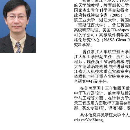
郑耀，浙江玉环人，
1963
航天学院教授，教育部长江学
国家杰出青年科学基金获得者
政府特殊津贴专家（
2005
）。
滨工业大学、浙江大学、英国
（现斯旺西大学）。曾任英国
高级研究助理、美国
CD-adapco
司的子公司）高级软件科学家
格伦研究中心（
NASA Glenn Re
究科学家。
曾任浙江大学航空航天学
江大学工学部副主任、浙江大
程师，现任浙江省涡轮机械与
大学德清涡轮机械与推进系统
江省无人机技术重点实验室主
值模拟与验证重点实验室主任
合研究中心副主任。
在英美两国十三年和回国后
中于飞行器设计、航空宇航推
学与工程等方面，在计算力学
天工程应用方面取得了重要创
部、英文专著
1
部、译著
3
部，
具体信息详
见浙江大学个人
edu.cn/YaoZ
heng
。