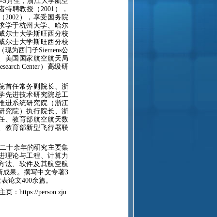
年
5
月生，浙江大学航空
者特聘教授（
2001
），
（
2002
），享受国务院
求学于杭州大学、哈尔
威尔士大学斯旺西分校
威尔士大学斯旺西分校
（现为西门子
Siemens
公
、美国国家航空航天局
search Center
）高级研
院首任常务副院长、浙
学先进技术研究院总工
推进系统研究院（浙江
研究院）执行院长、浙
任、教育部航空航天数
、教育部新型飞行器联
二十余年的研究主要集
进理论与工程、计算力
方法、软件及其航空航
新成果。撰写中文专著
3
发表论文
400
余篇。
主页：
https://person.zju.